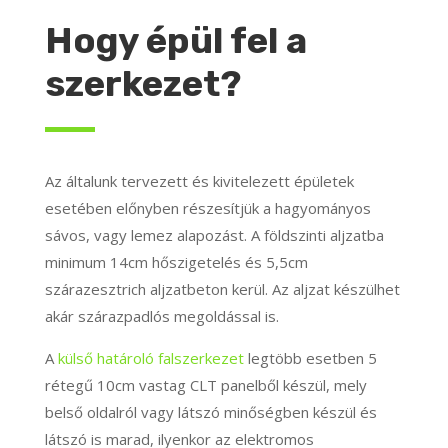
Hogy épül fel a
szerkezet?
Az általunk tervezett és kivitelezett épületek
esetében előnyben részesítjük a hagyományos
sávos, vagy lemez alapozást. A földszinti aljzatba
minimum 14cm hőszigetelés és 5,5cm
szárazesztrich aljzatbeton kerül. Az aljzat készülhet
akár szárazpadlós megoldással is.
A
külső határoló falszerkezet
legtöbb esetben 5
rétegű 10cm vastag CLT panelből készül, mely
belső oldalról vagy látszó minőségben készül és
látszó is marad, ilyenkor az elektromos