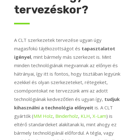
tervezéskor?
A CLT szerkezetek tervezése ugyan úgy
magasfokú tájékozottságot és
tapasztalatot
igényel
, mint bármely más szerkezet is. Mint
minden technológiának megvannak az előnyei és
hátrányai, így itt is fontos, hogy tisztában legyünk
ezekkel és olyan szerkezeteket, rétegeket,
csomópontokat ne tervezzünk ami az adott
technológiának kedvezőtlen és ugyan így,
tudjuk
kihasználni a technológia előnyeit
is. A CLT
gyártók (
MM Holz
,
Binderholz
,
KLH
,
X-Lam
) is
eltérő standardeket alakítanak ki, mint ahogy ez
bármely technológiánál előfordul. A tégla, vagy