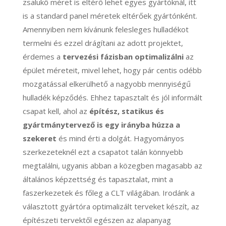
zsalukő méret is eltérő lehet egyes gyártóknál, itt
is a standard panel méretek eltérőek gyártónként.
Amennyiben nem kívánunk felesleges hulladékot
termelni és ezzel drágítani az adott projektet,
érdemes a
tervezési fázisban optimalizálni
az
épület méreteit, mivel lehet, hogy pár centis odébb
mozgatással elkerülhető a nagyobb mennyiségű
hulladék képződés. Ehhez tapasztalt és jól informált
csapat kell, ahol az
építész, statikus és
gyártmánytervező is egy irányba húzza a
szekeret
és mind érti a dolgát. Hagyományos
szerkezeteknél ezt a csapatot talán könnyebb
megtalálni, ugyanis abban a közegben magasabb az
általános képzettség és tapasztalat, mint a
faszerkezetek és főleg a CLT világában. Irodánk a
választott gyártóra optimalizált terveket készít, az
építészeti tervektől egészen az alapanyag