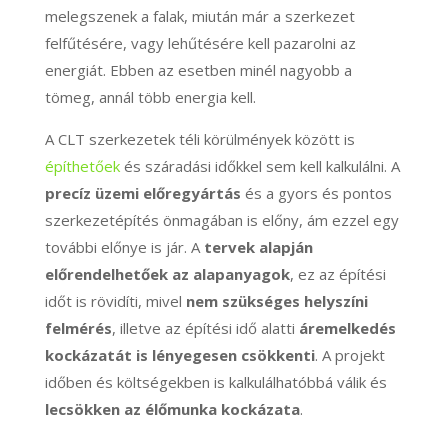
melegszenek a falak, miután már a szerkezet
felfűtésére, vagy lehűtésére kell pazarolni az
energiát. Ebben az esetben minél nagyobb a
tömeg, annál több energia kell.
A CLT szerkezetek téli körülmények között is
építhetőek
és száradási időkkel sem kell kalkulálni. A
precíz üzemi előregyártás
és a gyors és pontos
szerkezetépítés önmagában is előny, ám ezzel egy
további előnye is jár. A
tervek alapján
előrendelhetőek az alapanyagok
, ez az építési
időt is rövidíti, mivel
nem szükséges helyszíni
felmérés
, illetve az építési idő alatti
áremelkedés
kockázatát is lényegesen csökkenti
. A projekt
időben és költségekben is kalkulálhatóbbá válik és
lecsökken az élőmunka kockázata
.