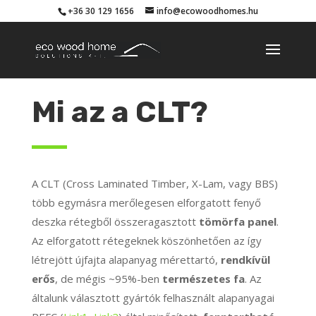
+36 30 129 1656
info@ecowoodhomes.hu
Mi az a CLT?
A CLT (Cross Laminated Timber, X-Lam, vagy BBS)
több egymásra merőlegesen elforgatott fenyő
deszka rétegből összeragasztott
tömörfa panel
.
Az elforgatott rétegeknek köszönhetően az így
létrejött újfajta alapanyag mérettartó,
rendkívül
erős
, de mégis ~95%-ben
természetes fa
. Az
általunk választott gyártók felhasznált alapanyagai