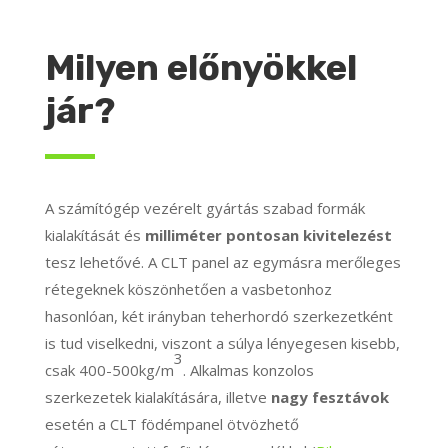
Milyen előnyökkel
jár?
A számítógép vezérelt gyártás szabad formák
kialakítását és
milliméter pontosan kivitelezést
tesz lehetővé. A CLT panel az egymásra merőleges
rétegeknek köszönhetően a vasbetonhoz
hasonlóan, két irányban teherhordó szerkezetként
is tud viselkedni, viszont a súlya lényegesen kisebb,
3
csak 400-500kg/m
. Alkalmas konzolos
szerkezetek kialakítására, illetve
nagy fesztávok
esetén a CLT födémpanel ötvözhető