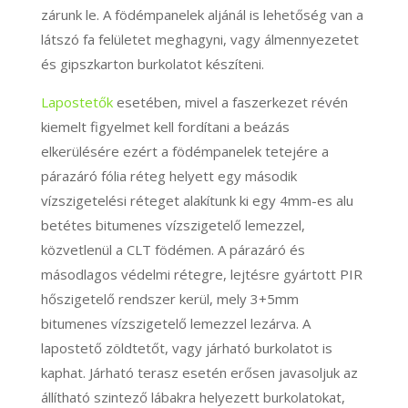
zárunk le. A födémpanelek aljánál is lehetőség van a
látszó fa felületet meghagyni, vagy álmennyezetet
és gipszkarton burkolatot készíteni.
Lapostetők
esetében, mivel a faszerkezet révén
kiemelt figyelmet kell fordítani a beázás
elkerülésére ezért a födémpanelek tetejére a
párazáró fólia réteg helyett egy második
vízszigetelési réteget alakítunk ki egy 4mm-es alu
betétes bitumenes vízszigetelő lemezzel,
közvetlenül a CLT födémen. A párazáró és
másodlagos védelmi rétegre, lejtésre gyártott PIR
hőszigetelő rendszer kerül, mely 3+5mm
bitumenes vízszigetelő lemezzel lezárva. A
lapostető zöldtetőt, vagy járható burkolatot is
kaphat. Járható terasz esetén erősen javasoljuk az
állítható szintező lábakra helyezett burkolatokat,