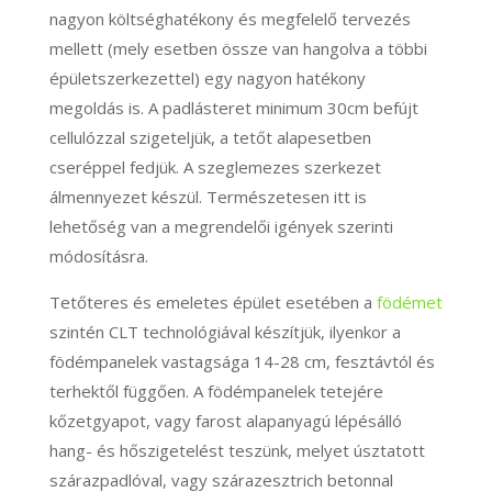
nagyon költséghatékony és megfelelő tervezés
mellett (mely esetben össze van hangolva a többi
épületszerkezettel) egy nagyon hatékony
megoldás is. A padlásteret minimum 30cm befújt
cellulózzal szigeteljük, a tetőt alapesetben
cseréppel fedjük. A szeglemezes szerkezet
álmennyezet készül. Természetesen itt is
lehetőség van a megrendelői igények szerinti
módosításra.
Tetőteres és emeletes épület esetében a
födémet
szintén CLT technológiával készítjük, ilyenkor a
födémpanelek vastagsága 14-28 cm, fesztávtól és
terhektől függően. A födémpanelek tetejére
kőzetgyapot, vagy farost alapanyagú lépésálló
hang- és hőszigetelést teszünk, melyet úsztatott
szárazpadlóval, vagy szárazesztrich betonnal