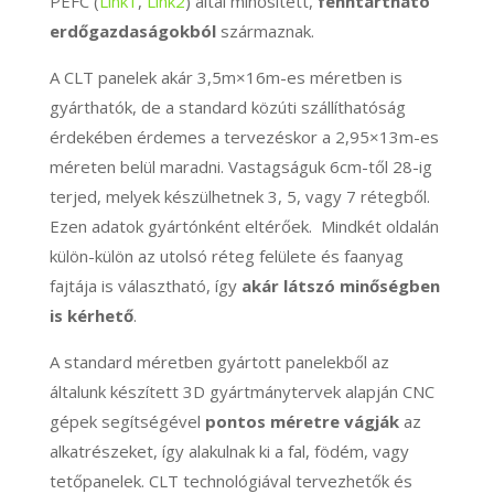
PEFC (
Link1
,
Link2
) által minősített,
fenntartható
erdőgazdaságokból
származnak.
A CLT panelek akár 3,5m×16m-es méretben is
gyárthatók, de a standard közúti szállíthatóság
érdekében érdemes a tervezéskor a 2,95×13m-es
méreten belül maradni. Vastagságuk 6cm-től 28-ig
terjed, melyek készülhetnek 3, 5, vagy 7 rétegből.
Ezen adatok gyártónként eltérőek. Mindkét oldalán
külön-külön az utolsó réteg felülete és faanyag
fajtája is választható, így
akár látszó minőségben
is kérhető
.
A standard méretben gyártott panelekből az
általunk készített 3D gyártmánytervek alapján CNC
gépek segítségével
pontos méretre vágják
az
alkatrészeket, így alakulnak ki a fal, födém, vagy
tetőpanelek. CLT technológiával tervezhetők és