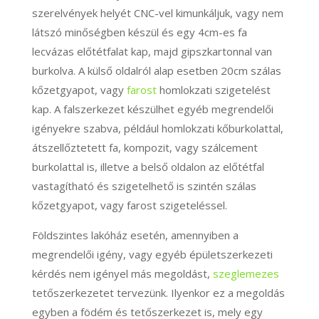
szerelvények helyét CNC-vel kimunkáljuk, vagy nem
látszó minőségben készül és egy 4cm-es fa
lecvázas előtétfalat kap, majd gipszkartonnal van
burkolva. A külső oldalról alap esetben 20cm szálas
kőzetgyapot, vagy
farost
homlokzati szigetelést
kap. A falszerkezet készülhet egyéb megrendelői
igényekre szabva, például homlokzati kőburkolattal,
átszellőztetett fa, kompozit, vagy szálcement
burkolattal is, illetve a belső oldalon az előtétfal
vastagítható és szigetelhető is szintén szálas
kőzetgyapot, vagy farost szigeteléssel.
Földszintes lakóház esetén, amennyiben a
megrendelői igény, vagy egyéb épületszerkezeti
kérdés nem igényel más megoldást,
szeglemezes
tetőszerkezetet tervezünk. Ilyenkor ez a megoldás
egyben a födém és tetőszerkezet is, mely egy