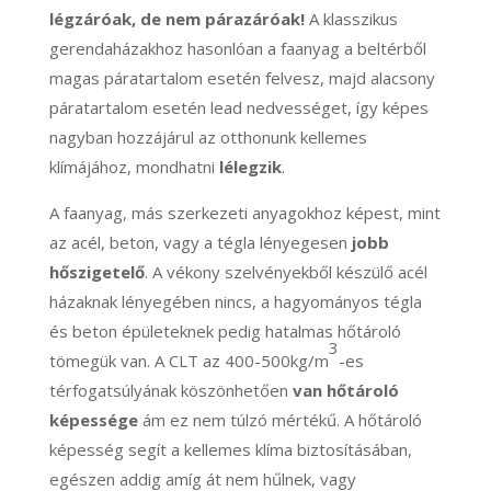
légzáróak, de nem párazáróak!
A klasszikus
gerendaházakhoz hasonlóan a faanyag a beltérből
magas páratartalom esetén felvesz, majd alacsony
páratartalom esetén lead nedvességet, így képes
nagyban hozzájárul az otthonunk kellemes
klímájához, mondhatni
lélegzik
.
A faanyag, más szerkezeti anyagokhoz képest, mint
az acél, beton, vagy a tégla lényegesen
jobb
hőszigetelő
. A vékony szelvényekből készülő acél
házaknak lényegében nincs, a hagyományos tégla
és beton épületeknek pedig hatalmas hőtároló
3
tömegük van. A CLT az 400-500kg/m
-es
térfogatsúlyának köszönhetően
van hőtároló
képessége
ám ez nem túlzó mértékű. A hőtároló
képesség segít a kellemes klíma biztosításában,
egészen addig amíg át nem hűlnek, vagy