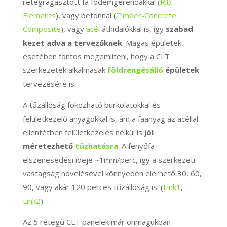
rétegragasztott fa födémgerendákkal (
Rib
Elements
), vagy betonnal (
Timber-Concrete
Composite
), vagy
acél
áthidalókkal is, így
szabad
kezet adva a tervezőknek
. Magas épületek
esetében fontos megemlíteni, hogy a CLT
szerkezetek alkalmasak
földrengésáll
ó
épületek
tervezésére is.
A tűzállóság fokozható burkolatokkal és
felületkezelő anyagokkal is, ám a faanyag az acéllal
ellentétben felületkezelés nélkül is
jól
méretezhető
tűzhatásra
. A fenyőfa
elszenesedési ideje ~1mm/perc, így a szerkezeti
vastagság növelésével könnyedén elérhető 30, 60,
90, vagy akár 120 perces tűzállóság is. (
Link1
,
Link2
)
Az 5 rétegű CLT panelek már önmagukban