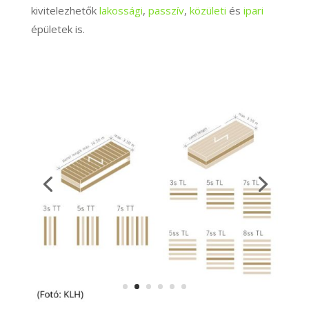
kivitelezhetők
lakossági
,
passzív
,
közületi
és
ipari
épületek is.