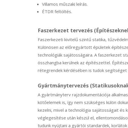
Villamos műszaki leírás.
ÉTDR feltöltés.
Faszerkezet tervezés (Építészekne
Faszerkezeti kivitelű szintű statika, tűzvéd
Különösen az előregyártott épületek építészet
technológiák sajátosságaira. A faszerkezet s
összhangba kerülnek az építészettel. Építés
rétegrendek kérdésében is tudok segítséget n
Gyártmánytervezés (Statikusokna
A gyártmányterv rajzdokumentációja alkalmas a
kötőelemek is, így nem szükséges külön dokum
kezelni, mivel a technológia sajátosságait és 
véglegesítése után készül el, ellentomondás
tudunk nyújtani a gyártói standardek, korláto