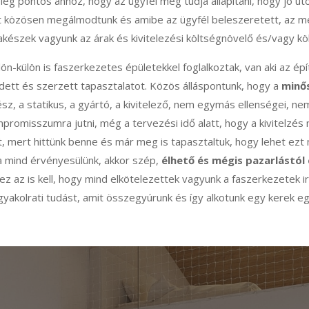
elég pontos ahhoz, hogy az ügyfél meg tudja állapítani, hogy jó ú
t közösen megálmodtunk és amibe az ügyfél beleszeretett, az meg
prakészek vagyunk az árak és kivitelezési költségnövelő és/vagy 
lön-külön is faszerkezetes épületekkel foglalkoztak, van aki az 
ett és szerzett tapasztalatot. Közös álláspontunk, hogy a
minős
sz, a statikus, a gyártó, a kivitelező, nem egymás ellenségei, n
romisszumra jutni, még a tervezési idő alatt, hogy a kivitelzé
, mert hittünk benne és már meg is tapasztaltuk, hogy lehet ezt 
 mind érvényesülünk, akkor szép,
élhető és mégis pazarlástó
 az is kell, hogy mind elkötelezettek vagyunk a faszerkezetek i
gyakolrati tudást, amit összegyúrunk és így alkotunk egy kerek e