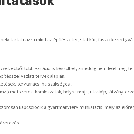
áltatások
ely tartalmazza mind az építészetet, statikát, faszerkezeti g
vel, ebből több variáció is készülhet, ameddig nem felel meg tel
pítésszel vázlati tervek alapján.
tések, tervtanács, ha szükséges).
lemző metszetek, homlokzatok, helyszínrajz, utcakép, látványterv
ez szorosan kapcsolódik a gyártmányterv munkafázis, mely az előr
méretezés.