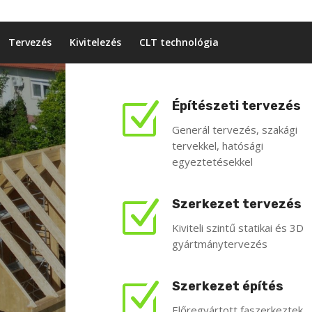
Tervezés
Kivitelezés
CLT technológia
Z
Építészeti tervezés
Generál tervezés, szakági
tervekkel, hatósági
egyeztetésekkel
Z
Szerkezet tervezés
Kiviteli szintű statikai és 3D
gyártmánytervezés
Z
Szerkezet építés
Előregyártott faszerkeztek,