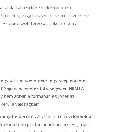
asztalattal rendelkezünk különböző
P paneles, vagy helyszínen szerelt szerkezet.
. Az építészeti terveket tökéletesen a
, egy otthon szeretnénk, egy szép épületet,
s?
Sajnos az esetek többségében
NEM!
A
gy nem abban a formában és jöhet az
 kerül a valóságban”.
ennyibe kerül
és általában
itt kezdődnek a
t közben több ponton adunk árbecslést, akár a