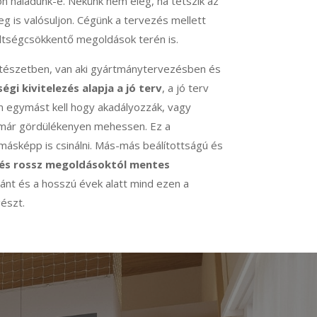
ton haladunk-e. Nekünk nem elég, ha tetszik az
 is valósuljon. Cégünk a tervezés mellett
költségcsökkentő megoldások terén is.
építészetben, van aki gyártmánytervezésben és
égi kivitelezés alapja a jó terv
, a jó terv
em egymást kell hogy akadályozzák, vagy
s már gördülékenyen mehessen. Ez a
másképp is csinálni. Más-más beálítottságú és
l és rossz megoldásoktól mentes
ránt és a hosszú évek alatt mind ezen a
gészt.