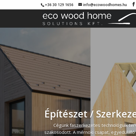
+36 30 129 1656
info@ecowoodhomes.hu
Építészet / Szerkez
Cégünk faszerkezetes technológiák te
szakosodott. A mérnöki csapat, egyedülálló 