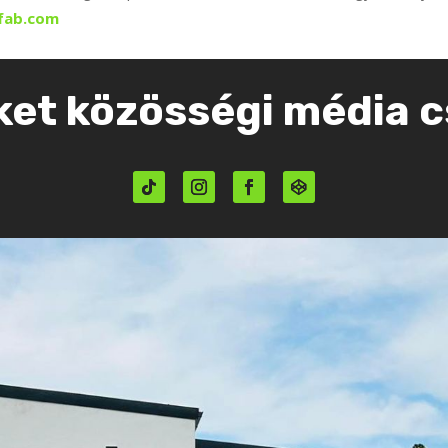
fab.com
et közösségi média c