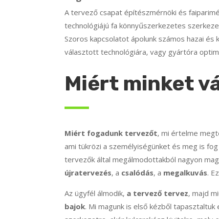
A tervező csapat építészmérnöki és faiparimé
technológiájú fa könnyűszerkezetes szerkezet
Szoros kapcsolatot ápolunk számos hazai és kü
választott technológiára, vagy gyártóra optima
Miért minket v
Miért fogadunk tervezőt
, mi értelme megt
ami tükrözi a személyiségünket és meg is fog 
tervezők által megálmodottakból nagyon mag
újratervezés
, a
csalódás
, a
megalkuvás
. E
Az ügyfél álmodik,
a tervező tervez
, majd m
bajok
. Mi magunk is első kézből tapasztaltuk