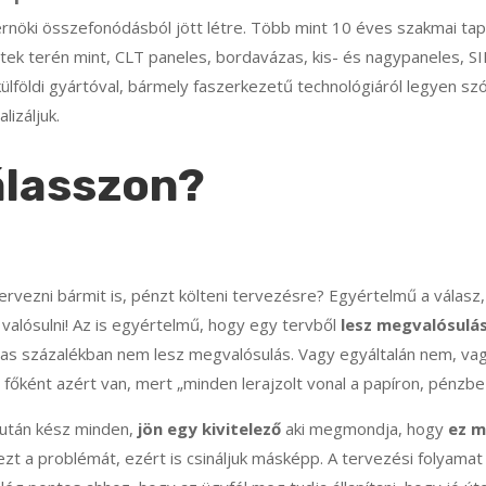
rnöki összefonódásból jött létre. Több mint 10 éves szakmai tap
ek terén mint, CLT paneles, bordavázas, kis- és nagypaneles, SI
lföldi gyártóval, bármely faszerkezetű technológiáról legyen szó
lizáljuk.
álasszon?
ervezni bármit is, pénzt költeni tervezésre? Egyértelmű a válasz
valósulni! Az is egyértelmű, hogy egy tervből
lesz megvalósulá
as százalékban nem lesz megvalósulás. Vagy egyáltalán nem, va
z főként azért van, mert „minden lerajzolt vonal a papíron, pénzbe
iután kész minden,
jön egy kivitelező
aki megmondja, hogy
ez m
 ezt a problémát, ezért is csináljuk másképp. A tervezési folyama