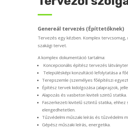
Tervezői szolg
Genereál tervezés (Építtetőknek)
Tervezés egy kézben. Komplex tervcsomag, m
szakági tervet.
A komplex dokumentáció tartalma:
Koncepcionális építész tervezés látványterv
Településképi konzultáció lefolytatása a főé
Terepszemle (személyes főépítészi egyezte
Építész tervek kidolgozása (alaprajzok, jel
Alapozás és vasbeton kiviteli szintű statika.
Faszerkezeti kivitelű sztintű statika, ehh
elengedhetetlen.
Tűzvédelmi műszaki leírás és tűzvédelmi 
Gépész műszaki leírás, energetika.