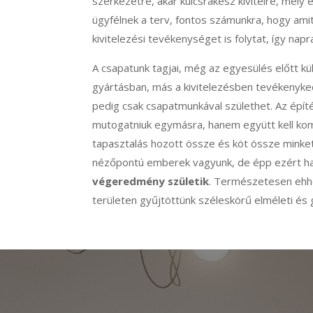
szerkezetre, akár kulcsrakész kivitelre, mely 
ügyfélnek a terv, fontos számunkra, hogy ami
kivitelezési tevékenységet is folytat, így na
A csapatunk tagjai, még az egyesülés előtt kü
gyártásban, más a kivitelezésben tevékenyked
pedig csak csapatmunkával születhet. Az építé
mutogatniuk egymásra, hanem együtt kell komp
tapasztalás hozott össze és köt össze minket
nézőpontú emberek vagyunk, de épp ezért ha
végeredmény születik
. Természetesen ehhez
területen gyűjtöttünk széleskörű elméleti és 