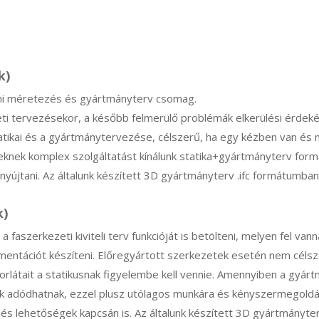
k)
elmi méretezés és gyártmányterv csomag.
i tervezésekor, a később felmerülő problémák elkerülési érdekébe
tatikai és a gyártmánytervezése, célszerű, ha egy kézben van és 
zeknek komplex szolgáltatást kínálunk statika+gyártmányterv fo
yújtani. Az általunk készített 3D gyártmányterv .ifc formátumban
k)
 faszerkezeti kiviteli terv funkcióját is betölteni, melyen fel v
entációt készíteni. Előregyártott szerkezetek esetén nem célsze
korlátait a statikusnak figyelembe kell vennie. Amennyiben a gyár
ok adódhatnak, ezzel plusz utólagos munkára és kényszermegold
k és lehetőségek kapcsán is. Az általunk készített 3D gyártmányter