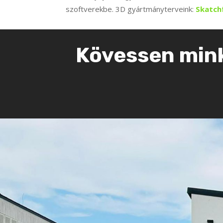
szoftverekbe. 3D gyártmányterveink:
Skatch
Kövessen mink