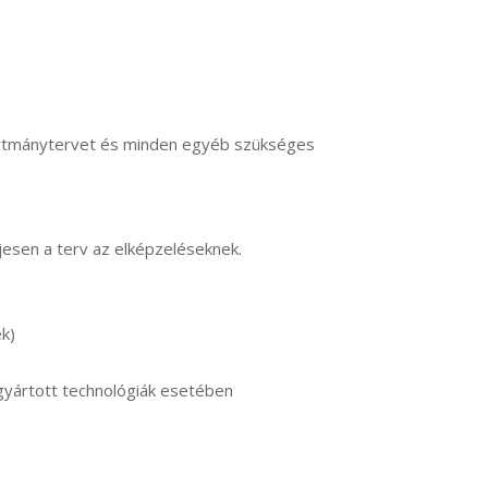
yártmánytervet és minden egyéb szükséges
jesen a terv az elképzeléseknek.
ek)
egyártott technológiák esetében