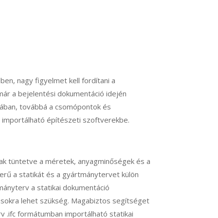
n, nagy figyelmet kell fordítani a
már a bejelentési dokumentáció idején
rmában, továbbá a csomópontok és
 importálható építészeti szoftverekbe.
annak tüntetve a méretek, anyagminőségek és a
rű a statikát és a gyártmánytervet külön
tmányterv a statikai dokumentáció
ásokra lehet szükség. Magabiztos segítséget
v .ifc formátumban importálható statikai